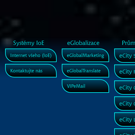
Systémy IoE
eGlobalizace
Průmy
eCity
Internet všeho (IoE)
eGlobalMarketing
S
Kontaktujte nás
eGlobalTranslate
eCity
P
VIPeMail
eCity
C
eCity
G
eCity
L