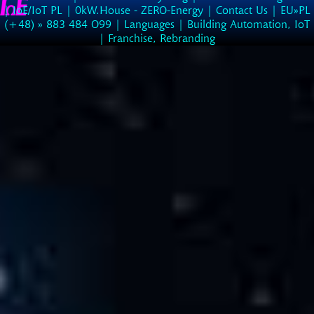
|
IoE/IoT PL
|
0kW.House - ZERO-Energy
|
Contact Us
| EU»PL
(
+48
) »
883
484
O99
|
Languages
|
Building Automation, IoT
|
Franchise, Rebranding