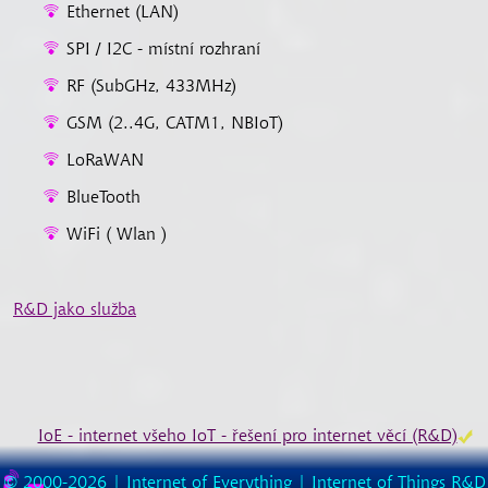
Ethernet (LAN)
SPI / I2C - místní rozhraní
RF (SubGHz, 433MHz)
GSM (2..4G, CATM1, NBIoT)
LoRaWAN
BlueTooth
WiFi ( Wlan )
R&D jako služba
IoE - internet všeho IoT - řešení pro internet věcí (R&D)
© 2000-2026 |
Internet of Everything | Internet of Things R&D