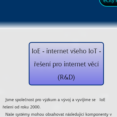
eCity
P
IoE - internet všeho IoT -
řešení pro internet věcí
(R&D)
Jsme společnost pro výzkum a vývoj a vyvíjíme se
IoE
řešení od roku 2000.
Naše systémy mohou obsahovat následující komponenty v