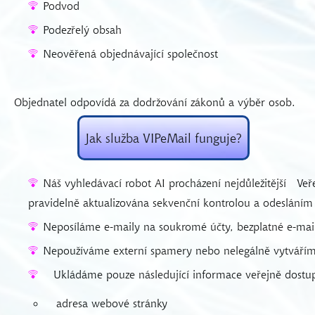
Podvod
Podezřelý obsah
Neověřená objednávající společnost
Objednatel odpovídá za dodržování zákonů a výběr osob.
Jak služba VIPeMail funguje?
Náš vyhledávací robot AI procházení nejdůležitější
Veř
pravidelně aktualizována sekvenční kontrolou a odesláním
Neposíláme e-maily na soukromé účty, bezplatné e-mail
Nepoužíváme externí spamery nebo nelegálně vytvářím
Ukládáme pouze následující informace veřejně dostup
adresa webové stránky