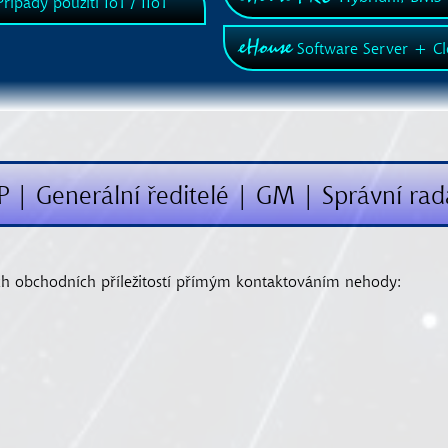
řípady použití IoT / IIoT
eHouse
Software Server + C
IP | Generální ředitelé | GM | Správní rad
ch obchodních příležitostí přímým kontaktováním nehody: