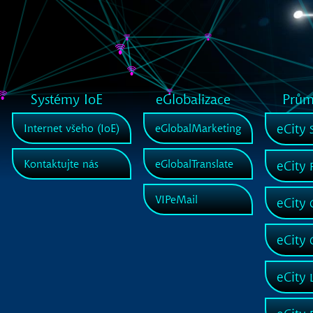
Systémy IoE
eGlobalizace
Průmy
eCity
Internet všeho (IoE)
eGlobalMarketing
S
Kontaktujte nás
eGlobalTranslate
eCity
P
VIPeMail
eCity
C
eCity
G
eCity
L