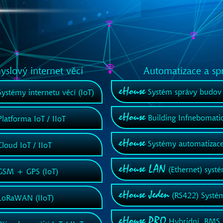
slový internet věcí
Automatizace a sp
eHouse
Systém správy budov
ystémy internetu věcí (IoT)
eHouse
Building Infnebomati
latforma IoT / IIoT
eHouse
Systémy automatizace
loud IoT / IIoT
eHouse LAN
(Ethernet) syst
SM + GPS (IoT)
eHouse Jeden
(RS422) Systé
oRaWAN (IIoT)
eHouse PRO
Hybridní, BMS 