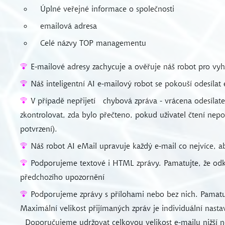
Úplné veřejné informace o společnosti
emailová adresa
Celé názvy TOP managementu
E-mailové adresy zachycuje a ověřuje náš robot pro vyh
Náš inteligentní AI e-mailový robot se pokouší odesílat
V případě nepřijetí
chybová zpráva - vrácena odesílate
zkontrolovat, zda bylo přečteno, pokud uživatel čtení nepot
potvrzení).
Náš robot AI eMail upravuje každý e-mail co nejvíce, a
Podporujeme textové i HTML zprávy. Pamatujte, že od
předchozího upozornění
Podporujeme zprávy s přílohami nebo bez nich. Pamatu
Maximální velikost přijímaných zpráv je individuální nast
Doporučujeme udržovat celkovou velikost e-mailu nižší 