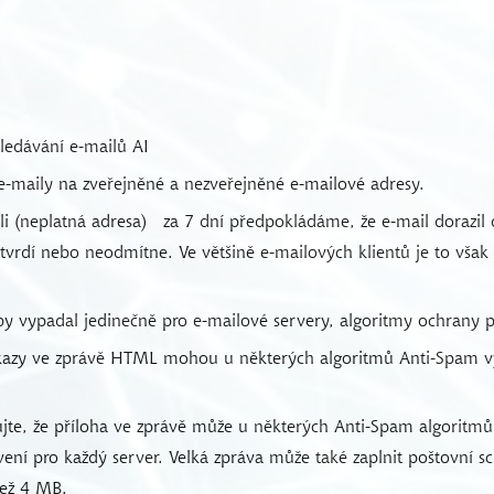
ledávání e-mailů AI
 e-maily na zveřejněné a nezveřejněné e-mailové adresy.
li (neplatná adresa)
za 7 dní předpokládáme, že e-mail dorazil d
vrdí nebo neodmítne. Ve většině e-mailových klientů je to však vo
by vypadal jedinečně pro e-mailové servery, algoritmy ochrany p
kazy ve zprávě HTML mohou u některých algoritmů Anti-Spam v
jte, že příloha ve zprávě může u některých Anti-Spam algoritm
avení pro každý server. Velká zpráva může také zaplnit poštovní
než 4 MB.