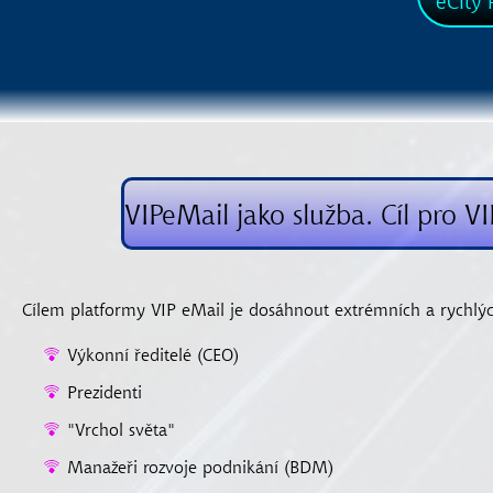
eCity
P
VIPeMail jako služba. Cíl pro V
Cílem platformy VIP eMail je dosáhnout extrémních a rychlý
Výkonní ředitelé (CEO)
Prezidenti
"Vrchol světa"
Manažeři rozvoje podnikání (BDM)