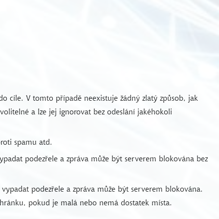
o cíle. V tomto případě neexistuje žádný zlatý způsob, jak
litelné a lze jej ignorovat bez odeslání jakéhokoli
roti spamu atd.
ypadat podezřele a zpráva může být serverem blokována bez
ů vypadat podezřele a zpráva může být serverem blokována.
 schránku, pokud je malá nebo nemá dostatek místa.