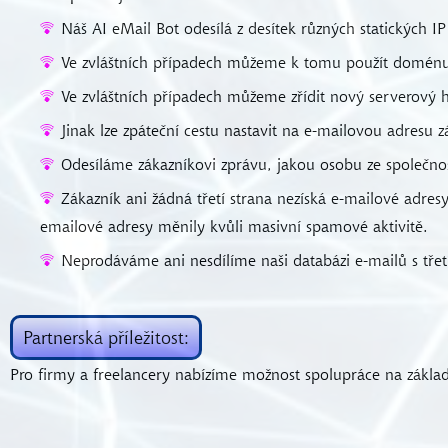
Náš AI eMail Bot odesílá z desítek různých statických I
Ve zvláštních případech můžeme k tomu použít doménu 
Ve zvláštních případech můžeme zřídit nový serverový 
Jinak lze zpáteční cestu nastavit na e-mailovou adresu 
Odesíláme zákazníkovi zprávu, jakou osobu ze společno
Zákazník ani žádná třetí strana nezíská e-mailové adr
emailové adresy měnily kvůli masivní spamové aktivitě.
Neprodáváme ani nesdílíme naši databázi e-mailů s třet
Partnerská příležitost:
Pro firmy a freelancery nabízíme možnost spolupráce na zákl