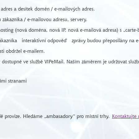
P adres a desítek domén / e-mailových adres.
zákazníka / e-mailovou adresu, servery.
hosting (nová doména, nová IP, nová e-mailová adresa) s „carte-
zákazníka
interaktivní odpověď
zprávy budou přeposílány na e
sti obdržel e-mailem.
esy dostupné ve službě VIPeMail. Naším záměrem je udržovat slu
ími stranami
adě provize. Hledáme „ambasadory“ pro místní trhy.
Kontaktujte 