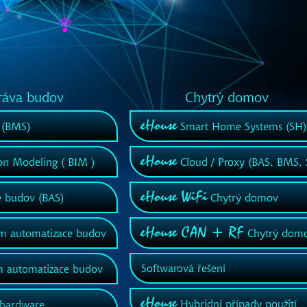
ráva budov
Chytrý domov
eHouse
 (BMS)
Smart Home Systems (SH)
eHouse
on Modeling ( BIM )
Cloud / Proxy (BAS, BMS,
eHouse WiFi
 budov (BAS)
Chytrý domov
eHouse CAN + RF
ém automatizace budov
Chytrý dom
Softwarová řešení
m automatizace budov
eHouse
Hybridní případy použití
hardware